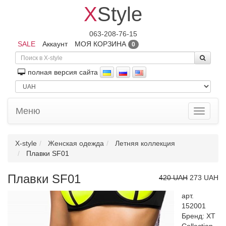
X
Style
063-208-76-15
SALE
Аккаунт
МОЯ КОРЗИНА
0
полная версия сайта
Меню
Toggle
navigati
X-style
Женская одежда
Летняя коллекция
Плавки SF01
Плавки SF01
420 UAH
273 UAH
арт.
152001
Бренд:
XT