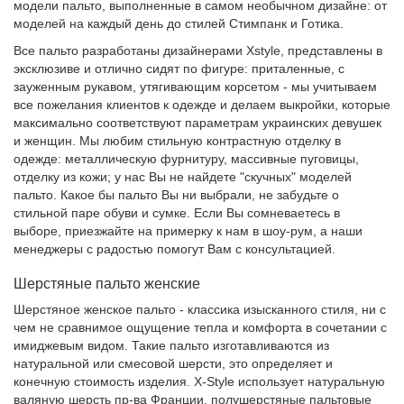
модели пальто, выполненные в самом необычном дизайне: от
моделей на каждый день до стилей Стимпанк и Готика.
Все пальто разработаны дизайнерами Xstyle, представлены в
эксклюзиве и отлично сидят по фигуре: приталенные, с
зауженным рукавом, утягивающим корсетом - мы учитываем
все пожелания клиентов к одежде и делаем выкройки, которые
максимально соответствуют параметрам украинских девушек
и женщин. Мы любим стильную контрастную отделку в
одежде: металлическую фурнитуру, массивные пуговицы,
отделку из кожи; у нас Вы не найдете "скучных" моделей
пальто. Какое бы пальто Вы ни выбрали, не забудьте о
стильной паре обуви и сумке. Если Вы сомневаетесь в
выборе, приезжайте на примерку к нам в шоу-рум, а наши
менеджеры с радостью помогут Вам с консультацией.
Шерстяные пальто женские
Шерстяное женское пальто - классика изысканного стиля, ни с
чем не сравнимое ощущение тепла и комфорта в сочетании с
имиджевым видом. Такие пальто изготавливаются из
натуральной или смесовой шерсти, это определяет и
конечную стоимость изделия. X-Style использует натуральную
валяную шерсть пр-ва Франции, полушерстяные пальтовые