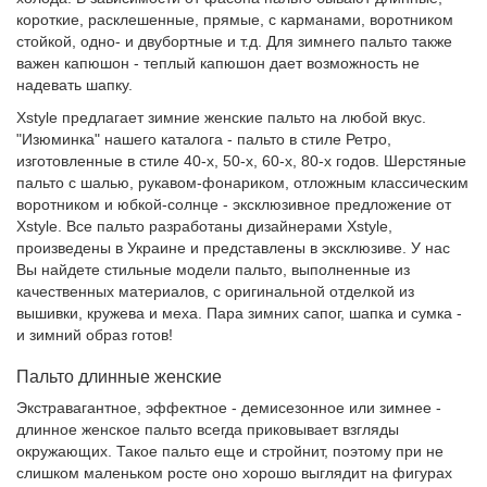
короткие, расклешенные, прямые, с карманами, воротником
стойкой, одно- и двубортные и т.д. Для зимнего пальто также
важен капюшон - теплый капюшон дает возможность не
надевать шапку.
Xstyle предлагает зимние женские пальто на любой вкус.
"Изюминка" нашего каталога - пальто в стиле Ретро,
изготовленные в стиле 40-х, 50-х, 60-х, 80-х годов. Шерстяные
пальто с шалью, рукавом-фонариком, отложным классическим
воротником и юбкой-солнце - эксклюзивное предложение от
Xstyle. Все пальто разработаны дизайнерами Xstyle,
произведены в Украине и представлены в эксклюзиве. У нас
Вы найдете стильные модели пальто, выполненные из
качественных материалов, с оригинальной отделкой из
вышивки, кружева и меха. Пара зимних сапог, шапка и сумка -
и зимний образ готов!
Пальто длинные женские
Экстравагантное, эффектное - демисезонное или зимнее -
длинное женское пальто всегда приковывает взгляды
окружающих. Такое пальто еще и стройнит, поэтому при не
слишком маленьком росте оно хорошо выглядит на фигурах