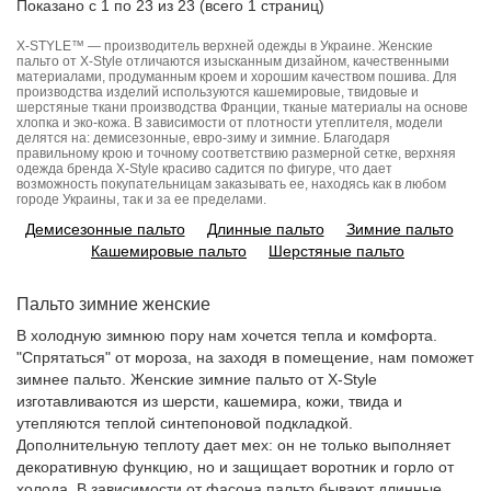
Показано с 1 по 23 из 23 (всего 1 страниц)
X-STYLE™ — производитель верхней одежды в Украине. Женские
пальто от X-Style отличаются изысканным дизайном, качественными
материалами, продуманным кроем и хорошим качеством пошива. Для
производства изделий используются кашемировые, твидовые и
шерстяные ткани производства Франции, тканые материалы на основе
хлопка и эко-кожа. В зависимости от плотности утеплителя, модели
делятся на: демисезонные, евро-зиму и зимние. Благодаря
правильному крою и точному соответствию размерной сетке, верхняя
одежда бренда X-Style красиво садится по фигуре, что дает
возможность покупательницам заказывать ее, находясь как в любом
городе Украины, так и за ее пределами.
Демисезонные пальто
Длинные пальто
Зимние пальто
Кашемировые пальто
Шерстяные пальто
Пальто зимние женские
В холодную зимнюю пору нам хочется тепла и комфорта.
"Спрятаться" от мороза, на заходя в помещение, нам поможет
зимнее пальто. Женские зимние пальто от X-Style
изготавливаются из шерсти, кашемира, кожи, твида и
утепляются теплой синтепоновой подкладкой.
Дополнительную теплоту дает мех: он не только выполняет
декоративную функцию, но и защищает воротник и горло от
холода. В зависимости от фасона пальто бывают длинные,