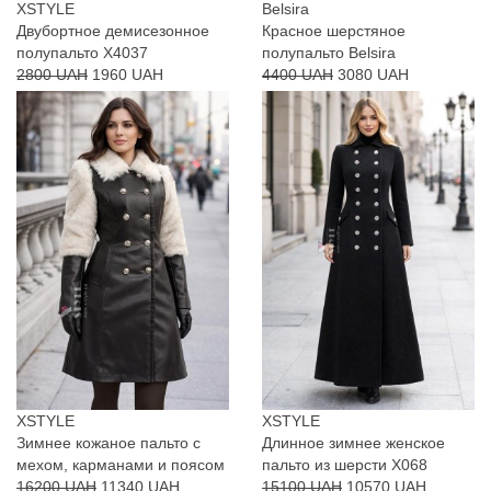
XSTYLE
Belsira
Двубортное демисезонное
Красное шерстяное
полупальто X4037
полупальто Belsira
2800 UAH
1960 UAH
4400 UAH
3080 UAH
XSTYLE
XSTYLE
Зимнее кожаное пальто с
Длинное зимнее женское
мехом, карманами и поясом
пальто из шерсти X068
16200 UAH
11340 UAH
15100 UAH
10570 UAH