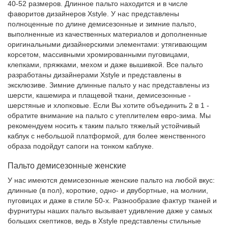
40-52 размеров. Длинное пальто находится и в числе
фаворитов дизайнеров Xstyle. У нас представлены
полноценные по длине демисезонные и зимние пальто,
выполненные из качественных материалов и дополненные
оригинальными дизайнерскими элементами: утягивающим
корсетом, массивными хромированными пуговицами,
клепками, пряжками, мехом и даже вышивкой. Все пальто
разработаны дизайнерами Xstyle и представлены в
эксклюзиве. Зимние длинные пальто у нас представлены из
шерсти, кашемира и плащевой ткани, демисезонные -
шерстяные и хлопковые. Если Вы хотите объединить 2 в 1 -
обратите внимание на пальто с утеплителем евро-зима. Мы
рекомендуем носить к таким пальто тяжелый устойчивый
каблук с небольшой платформой, для более женственного
образа подойдут сапоги на тонком каблуке.
Пальто демисезонные женские
У нас имеются демисезонные женские пальто на любой вкус:
длинные (в пол), короткие, одно- и двубортные, на молнии,
пуговицах и даже в стиле 50-х. Разнообразие фактур тканей и
фурнитуры наших пальто вызывает удивление даже у самых
больших скептиков, ведь в Xstyle представлены стильные