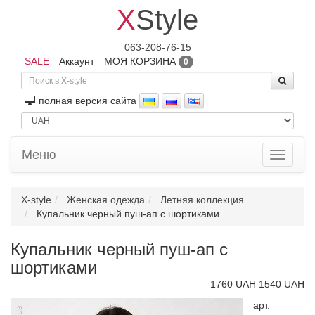
X
Style
063-208-76-15
SALE
Аккаунт
МОЯ КОРЗИНА
0
полная версия сайта
Меню
Toggle
navigati
X-style
Женская одежда
Летняя коллекция
Купальник черный пуш-ап с шортиками
Купальник черный пуш-ап с
шортиками
1760 UAH
1540 UAH
арт.