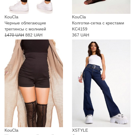
KouCla
KouCla
Черные облегающие
Колготки-сетка с крестами
треггинсы с молнией
KC4159
1470 UAH
882 UAH
367 UAH
KouCla
XSTYLE