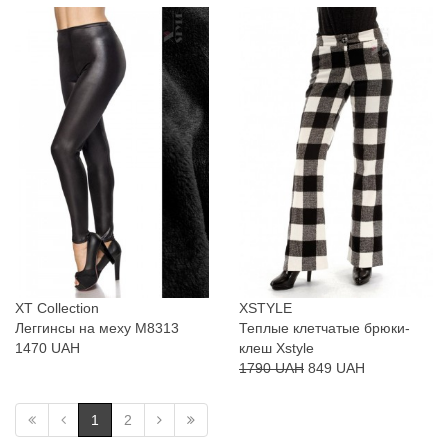
XT Collection
XSTYLE
Леггинсы на меху М8313
Теплые клетчатые брюки-
1470 UAH
клеш Xstyle
1790 UAH
849 UAH
1
2