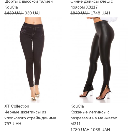
Шорты с высокой талией
Синие джинсы клеш с
KouCla
поясом X8117
1430 UAH
930 UAH
1840 UAH
1748 UAH
XT Collection
KouCla
Черные джеггинсы из
Кожаные леггинсы с
хлопкового стрейч-денима
разрезами на манжетах
797 UAH
M311
1780 UAH
1068 UAH