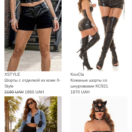
XSTYLE
KouCla
Шорты с отделкой из кожи X-
Кожаные шорты со
Style
шнуровками KC921
2190 UAH
1860 UAH
1870 UAH