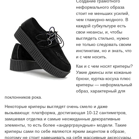
Создание грамотного
неформального образа
стоит не меньших усилий,
чем гламурно-модного. В
каждой субкультуре есть
свои нюансы, и, чтобы
выглядеть стильно, нужно
не только следовать своим
инстинктам, но и знать, что
и с чем носить.
Как и с чем носят криперы?
Узкие джинсы или кожаные
брюки
, куртка-косуха плюс
криперы — неформальный
образ, характерный для
поклонников рока.
Некоторые криперы выглядят очень смело и даже
вызывающе: платформа, достигающая 10-12 сантиметров,
замшевая отделка и самые неожиданные декоративные
элементы, то есть более «андерграундные» модели. Такие
криперы сами по себе являются ярким акцентом в образе,
поэтому не стоит навешивать на себя массивные аксессуары.