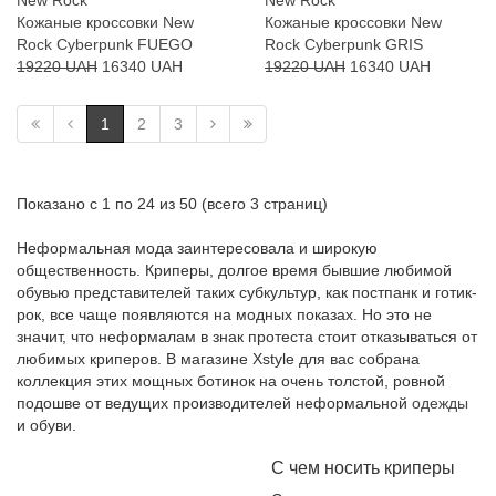
New Rock
New Rock
Кожаные кроссовки New
Кожаные кроссовки New
Rock Cyberpunk FUEGO
Rock Cyberpunk GRIS
19220 UAH
16340 UAH
19220 UAH
16340 UAH
1
2
3
Показано с 1 по 24 из 50 (всего 3 страниц)
Неформальная мода заинтересовала и широкую
общественность. Криперы, долгое время бывшие любимой
обувью представителей таких субкультур, как постпанк и готик-
рок, все чаще появляются на модных показах. Но это не
значит, что неформалам в знак протеста стоит отказываться от
любимых криперов. В магазине Xstyle для вас собрана
коллекция этих мощных ботинок на очень толстой, ровной
подошве от ведущих производителей неформальной
одежды
и обуви.
С чем носить криперы