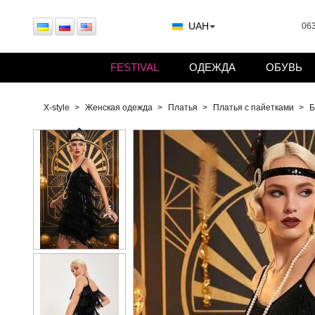
UAH
063
FESTIVAL
ОДЕЖДА
ОБУВЬ
X-style
Женская одежда
Платья
Платья с пайетками
Б