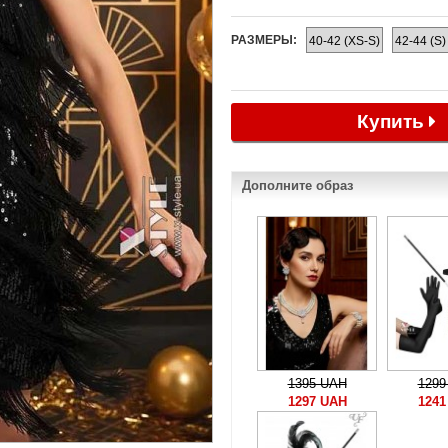
РАЗМЕРЫ:
40-42 (XS-S)
42-44 (S)
Купить
Дополните образ
1395 UAH
1299
1297 UAH
1241