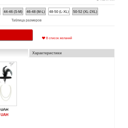
44-46 (S-M)
46-48 (M-L)
48-50 (L-XL)
50-52 (XL-2XL)
Таблица размеров
В список желаний
Характеристики
 UAH
 UAH