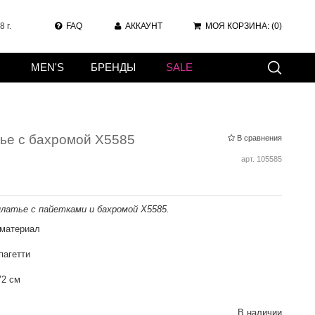
 г.
FAQ
АККАУНТ
МОЯ КОРЗИНА:
(0)
MEN'S
БРЕНДЫ
SALE
ье с бахромой X5585
В сравнения
арт.
105585
атье с пайетками и бахромой X5585.
 материал
пагетти
72 см
В наличии