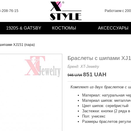
-208-76-15
Работаем с 2008
1920S & GATSBY
КОСТЮМЫ
АКСЕССУАРЫ
шипами XJ151 (пара)
Браслеты с шипами XJ1
Бренд:
XT-Jewelry
851 UAH
946 UAH
Комплект из двух браслетов с ш
Материал: натуральная че
Материал шипов: металлич
Цвет шипов: серебристый
Застежки: кнопки (2 ряда в
Пол: унисекс
Размеры браслетов регулир