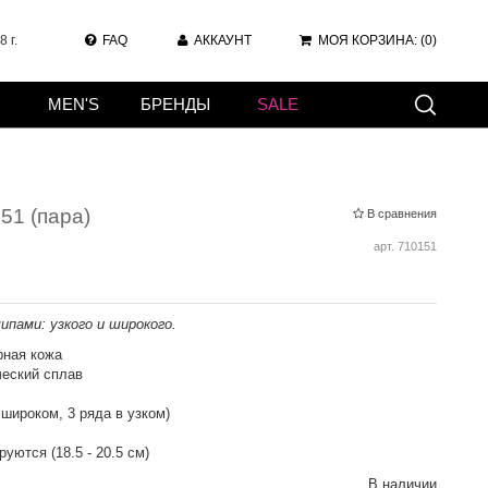
 г.
FAQ
АККАУНТ
МОЯ КОРЗИНА:
(0)
MEN'S
БРЕНДЫ
SALE
51 (пара)
В сравнения
арт.
710151
ипами: узкого и широкого.
рная кожа
еский сплав
 широком, 3 ряда в узком)
уются (18.5 - 20.5 см)
В наличии