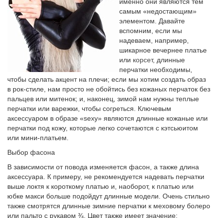
именно они являются тем
самым «недостающим»
элементом. Давайте
вспомним, если мы
надеваем, например,
шикарное вечернее платье
или
корсет
, длинные
перчатки необходимы,
чтобы сделать акцент на плечи; если мы хотим создать образ
в рок-стиле, нам просто не обойтись без кожаных перчаток без
пальцев или митенок; и, наконец, зимой нам нужны теплые
перчатки или варежки, чтобы согреться. Ключевым
аксессуаром в образе «sexy» являются длинные кожаные или
перчатки под кожу, которые легко сочетаются с кэтсьюитом
или мини-платьем.
Выбор фасона
В зависимости от повода изменяется фасон, а также длина
аксессуара. К примеру, не рекомендуется надевать перчатки
выше локтя к короткому платью и, наоборот, к платью или
юбке макси больше подойдут длинные модели. Очень стильно
также смотрятся длинные зимние перчатки к меховому болеро
или пальто с рукавом ¾. Цвет также имеет значение: