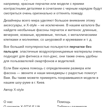
например, красные перчатки или модели с яркими
контрастными деталями в сочетании с черным нарядом будут
смотреться очень оригинально и оттенять помаду.
Дизайнеры всего мира уделяют большое внимание этому
аксессуары, и X-style – не исключение. В нашем каталоге Вы
найдете необычные фасоны перчаток и митенок: длинные,
вечерние, кожаные, кружевные, теплые, с металлическими
клепками и молниями, со шнуровкой и кружевами и т. д.
Все большей популярностью пользуются
перчатки без
пальцев
: эластичные воздухопроницаемые материалы очень
подходят для фитнеса и пол-дэнс, они также очень удобны
для пользователей смартфонов и водителей.
Если Вам нужна помощь с определением размера или
фасона — звоните и наши менеджеры с радостью помогут
Вам. Вы также можете примерять понравившиеся модели в
нашем шоу-руме в г. Киев.
Автор
X-style
О нас
Помощь
О проекте X-STYLE.UA
Таблицы размеров