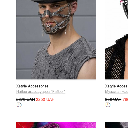
Xstyle Accessories
Xstyle Acces
Набор аксессуаров "Киборг"
Мужская мас
2370 UAH
2250 UAH
856 UAH
79