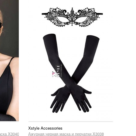
Xstyle Accessories
аска X3040
Ажурная черная маска и перчатки X3038