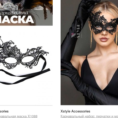
sories
Xstyle Accessories
навальная маска X1088
Карнавальный набор: перчатки и м