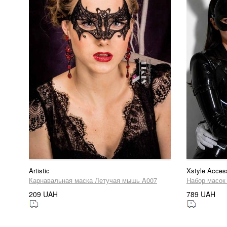
Artistic
Xstyle Acces
Карнавальная маска Летучая мышь A007
Набор масок 
209 UAH
789 UAH