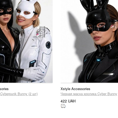
sories
Xstyle Accessories
Cyberpunk Bunny (2 шт)
Черная маска кролика Cyber Bunny
422 UAH