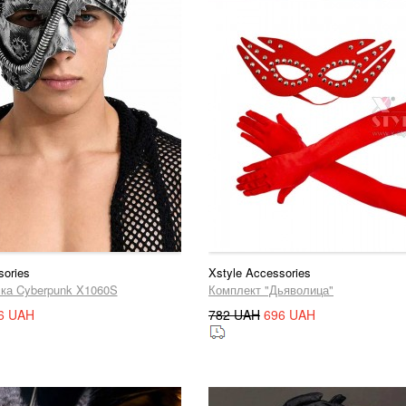
sories
Xstyle Accessories
ка Cyberpunk X1060S
Комплект "Дьяволица"
6 UAH
782 UAH
696 UAH