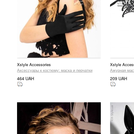
Xstyle Accessories
Xstyle Acces
Аксессуары к костюму: маска и перчатки
Ажурная мас
464 UAH
209 UAH