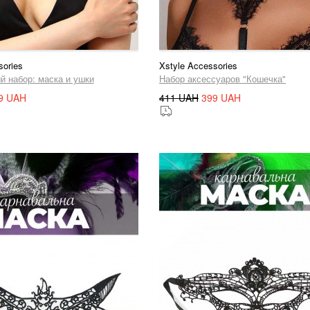
sories
Xstyle Accessories
й набор: маска и ушки
Набор аксессуаров "Кошечка"
9 UAH
411 UAH
399 UAH