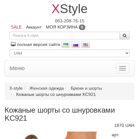
X
Style
063-208-76-15
SALE
Аккаунт
МОЯ КОРЗИНА
0
полная версия сайта
Меню
Toggle
navigati
X-style
Женская одежда
Брюки и шорты
Кожаные шорты со шнуровками KC921
Кожаные шорты со шнуровками
KC921
1870 UAH
арт.