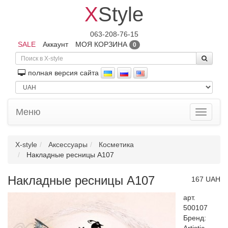
X
Style
063-208-76-15
SALE
Аккаунт
МОЯ КОРЗИНА
0
полная версия сайта
Меню
Toggle
navigati
X-style
Аксессуары
Косметика
Накладные ресницы A107
Накладные ресницы A107
167 UAH
арт.
500107
Бренд: