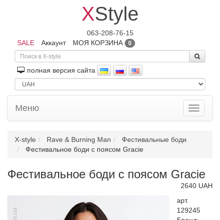
X
Style
063-208-76-15
SALE
Аккаунт
МОЯ КОРЗИНА
0
полная версия сайта
Меню
Toggle
navigati
X-style
Rave & Burning Man
Фестивальные боди
Фестивальное боди с поясом Gracie
Фестивальное боди с поясом Gracie
2640 UAH
арт.
129245