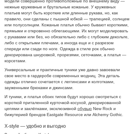
модели совершенно противоположные по внешнему виду —
нежные кружевные и брутальные кожаные. У кружевных
платьев могут быть короткие или длинные рукава, но, как
правило, они сделаны с пышной юбкой — трапецией, солнцем
или полусолнцем. Кожаные платья обычно бывают короткими,
прямыми и откровенно облегающими. Их могут моделировать
с рукавами или без, но обязательно либо с глубоким декольте,
либо с открытыми плечами, а иногда еще и с разрезом
спереди или сзади по ноге. Одежда в стиле рок обычно
декорирована шнуровкой, прорезями, сеточками, а платья —
корсетами.
Универсальные и практичные туники уже давно завоевали
свое место в гардеробе современных модниц. Эта деталь
одежды отлично сочетается с леггинсами и колготками,
зауженными брюками и джинсами.
И туники, и платья обоих типов будут хорошо смотреться с
короткой приталенной курточкой-косухой, декорированной
цепями и заклёпками, эксклюзивной
обувью
New Rock и
бижутерией брендов Eastgate Resource или Alchemy Gothic.
X-style — удобно и выгодно