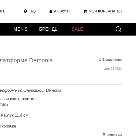
 г.
FAQ
АККАУНТ
МОЯ КОРЗИНА:
(0)
MEN'S
БРЕНДЫ
SALE
платформе Demonia
В сравнения
арт.
314001
атформе со шнуровкой, Demonia.
нная кожа, текстиль
стиль
Каблук 11.4 см
 коробке
В наличии