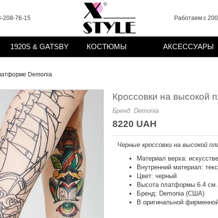
-208-76-15
Работаем с 2008
1920S & GATSBY
КОСТЮМЫ
АКСЕССУАРЫ
платформе Demonia
Кроссовки на высокой 
Бренд:
Demonia
8220 UAH
Черные кроссовки на высокой пл
Материал верха: искусстве
Внутренний материал: тек
Цвет: черный
Высота платформы 6.4 см. 
Бренд: Demonia (США)
В оригинальной фирменной