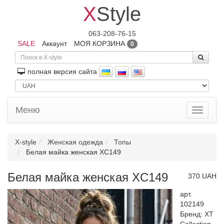
X
Style
063-208-76-15
SALE
Аккаунт
МОЯ КОРЗИНА
0
полная версия сайта
Меню
Toggle
navigati
X-style
Женская одежда
Топы
Белая майка женская XC149
Белая майка женская XC149
370 UAH
арт.
102149
Бренд:
XT