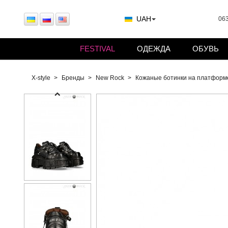
UAH
063
FESTIVAL
ОДЕЖДА
ОБУВЬ
X-style
Бренды
New Rock
Кожаные ботинки на платформ