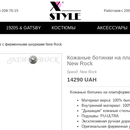
-208-76-15
Работаем с 2008
1920S & GATSBY
КОСТЮМЫ
АКСЕССУАРЫ
е с фирменными шнурками New Rock
Кожаные ботинки на п
New Rock
Бренд:
New Rock
14290 UAH
Кожаные ботинки на платформе
Материал верха: 100% быч
Внутренний материал: 100
"Дышащие" кожаные стель
Подошвы: PU-ULTRA
Эксклюзивная ручная дора
Оригинальная фирменная 