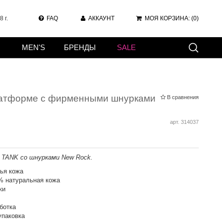
 г.
FAQ
АККАУНТ
МОЯ КОРЗИНА:
(0)
MEN'S
БРЕНДЫ
SALE
латформе с фирменными шнурками
В сравнения
арт.
314037
 TANK со шнурками New Rock.
ья кожа
% натуральная кожа
ки
ботка
упаковка