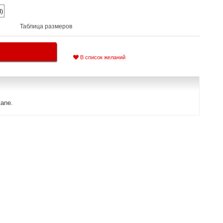
M)
Таблица размеров
В список желаний
ane.