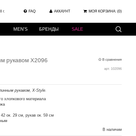
 г.
FAQ
АККАУНТ
МОЯ КОРЗИНА:
(0)
MEN'S
БРЕНДЫ
SALE
ым рукавом X2096
В сравнения
арт.
102096
инным рукавом, X-Style.
го хлопкового материала
ажа
42 ок. 29 см, рукав ок. 59 см
рным
В наличии