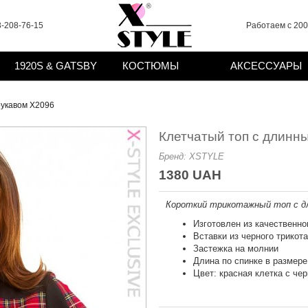
-208-76-15
Работаем с 2008
1920S & GATSBY
КОСТЮМЫ
АКСЕССУАРЫ
рукавом X2096
Клетчатый топ с длинн
Бренд:
XSTYLE
1380 UAH
Короткий трикотажный топ с дл
Изготовлен из качественно
Вставки из черного трикот
Застежка на молнии
Длина по спинке в размере 
Цвет: красная клетка с че