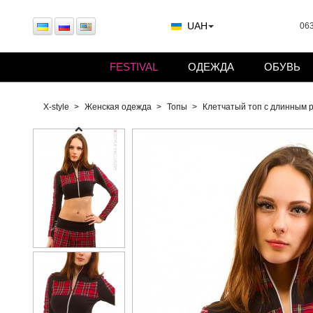
UAH
063
FESTIVAL
ОДЕЖДА
ОБУВЬ
X-style
Женская одежда
Топы
Клетчатый топ с длинным 