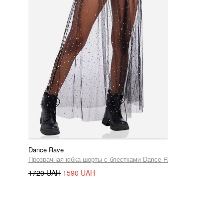
Dance Rave
Прозрачная юбка-шорты с блестками Dance Rave
1720 UAH
1590 UAH