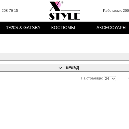
-208-76-15
Работаем с 2008
1920S & GATSBY
КОСТЮМЫ
АКСЕССУАРЫ
БРЕНД
На странице: