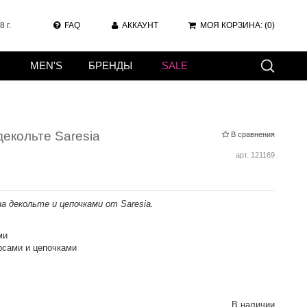
 г.
FAQ
АККАУНТ
МОЯ КОРЗИНА:
(0)
MEN'S
БРЕНДЫ
SALE
екольте Saresia
В сравнения
арт.
121169
а декольте и цепочками от Saresia.
ми
рсами и цепочками
В наличии