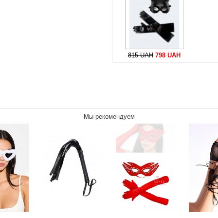
815 UAH
798 UAH
Мы рекомендуем