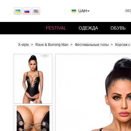
UAH
063
FESTIVAL
ОДЕЖДА
ОБУВЬ
X-style
Rave & Burning Man
Фестивальные топы
Корсаж с