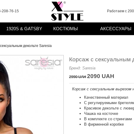
-208-76-15
Работаем с 2008
1920S & GATSBY
КОСТЮМЫ
АКСЕССУАРЫ
 сексуальным декольте Saresia
Корсаж с сексуальным д
Бренд:
Saresia
2090 UAH
2990 UAH
Корсаж с сексуальным вырезом н
Качественный материал
С регулируемыми бретеля
Красивое декольте с люве
Чашка на косточке
В комплекте со стрингами
В фирменной коробке