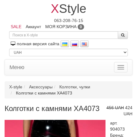
X
Style
063-208-76-15
SALE
Аккаунт
МОЯ КОРЗИНА
0
полная версия сайта
Меню
Toggle
navigati
X-style
Аксессуары
Колготки, чулки
Колготки с камнями XA4073
Колготки с камнями XA4073
456 UAH
424
UAH
арт.
904073
Бренд: