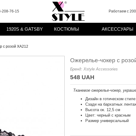
-208-76-15
Работаем с 2008
1920S & GATSBY
КОСТЮМЫ
АКСЕССУАРЫ
р с розой XA212
Ожерелье-чокер с розо
Бренд:
Xstyle Accessories
548 UAH
Тканевое ожерелье-чокер, украшен
Дизайн в готическом стиле
Сзади на бархатных лента
Высота ок. 12,5 см
Цвет: черный с красным
Размер универсальный