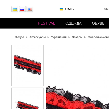
UAH
063
FESTIVAL
ОДЕЖДА
ОБУВЬ
X-style
Аксессуары
Украшения
Чокеры
Ожерелье-чоке