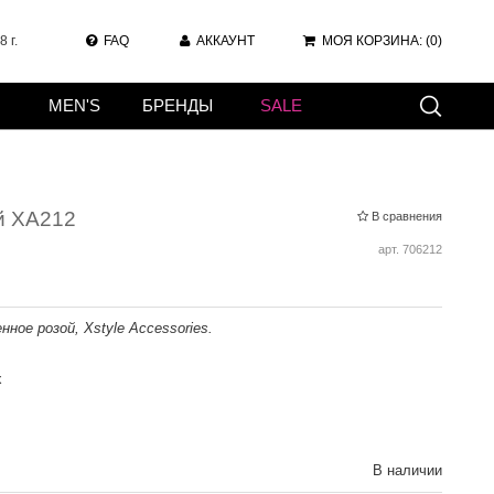
 г.
FAQ
АККАУНТ
МОЯ КОРЗИНА:
(0)
MEN'S
БРЕНДЫ
SALE
й XA212
В сравнения
арт.
706212
ное розой, Xstyle Accessories.
х
В наличии