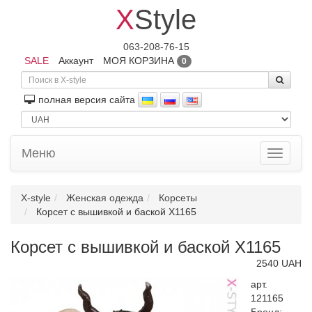
X
Style
063-208-76-15
SALE
Аккаунт
МОЯ КОРЗИНА
0
полная версия сайта
Меню
Toggle
navigati
X-style
Женская одежда
Корсеты
Корсет с вышивкой и баской X1165
Корсет с вышивкой и баской X1165
2540 UAH
арт.
121165