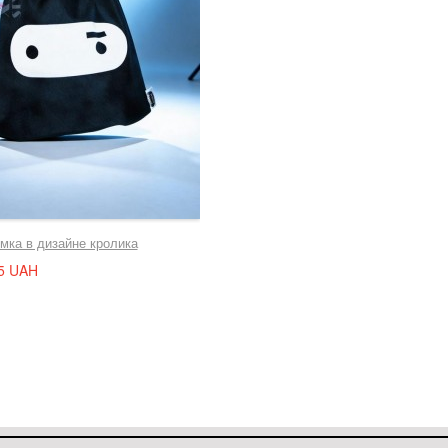
мка в дизайне кролика
5 UAH