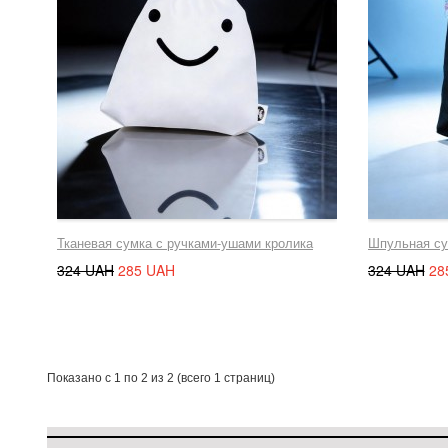
Тканевая сумка с ручками-ушами кролика
Шпульная су
324 UAH
285 UAH
324 UAH
28
Показано с 1 по 2 из 2 (всего 1 страниц)