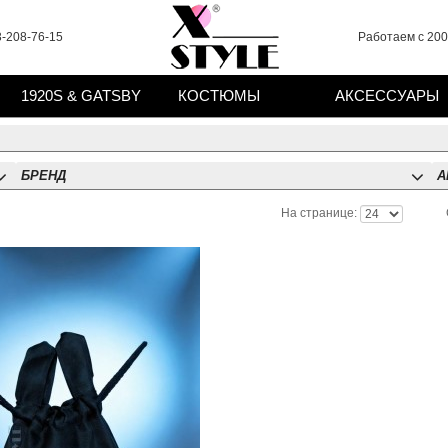
-208-76-15
Работаем с 2008
1920S & GATSBY
КОСТЮМЫ
АКСЕССУАРЫ
БРЕНД
А
На странице: