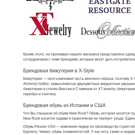
Кроме этого, на прилавках нашего магазина представлена одежда
сотрудничаем с теми брендами, которые могут дать потребител
Брендовая бижутерия в X-Style
Бижутерия — неотъемлемая часть женского образа, поэтому X-
Alchemy Gothic; замысловатые двухцветные аккуратные украшен
бижутерию в стилях Винтаж и Стимпанк от XT jewelry; бижутерию
серебро и платину.
Брендовая обувь из Испании и США
Что Вы слышали об обуви New Rock? Обувь, которая носится го
New Rock носится годами и практически не требует ухода. Единс
Обувь Pleaser USA — компания-лидер по производству стрип-обу
Бурлеск, Чикаго, обувь знаменитостей. У нас есть также и недо