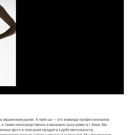
на украинском рынке. X-style.ua — это команда профессионалов,
 также непосредственно в магазине (шоу-руме) в г. Киев. Мы
ленных фото и описания продукта к действительности,