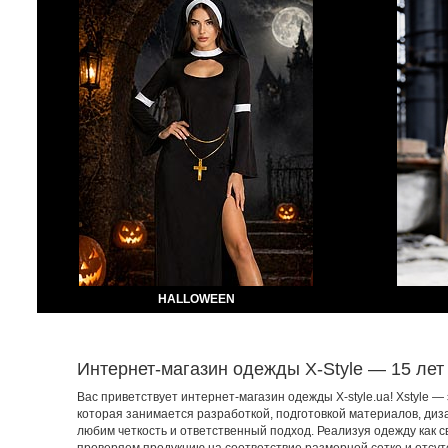
HALLOWEEN
Интернет-магазин одежды X-Style — 15 лет
Вас приветствует интернет-магазин одежды X-style.ua! Xstyle —
которая занимается разработкой, подготовкой материалов, диза
любим четкость и ответственный подход. Реализуя одежду как с