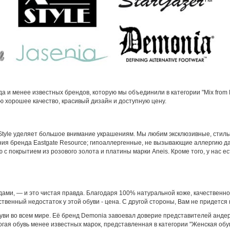
 и менее известных брендов, которую мы объединили в категории "Mix from Eu
ю хорошее качество, красивый дизайн и доступную цену.
Style уделяет большое внимание украшениям. Мы любим эксклюзивные, стильн
ия бренда Eastgate Resource; гипоаллергенные, не вызывающие аллергию да
 с покрытием из розового золота и платины марки Aneis. Кроме того, у нас е
дами, — и это чистая правда. Благодаря 100% натуральной коже, качественно
твенный недостаток у этой обуви - цена. С другой стороны, Вам не придется к
ви во всем мире. Её бренд Demonia завоевал доверие представителей андергр
рогая обувь менее известных марок, представленная в категории "Женская обув