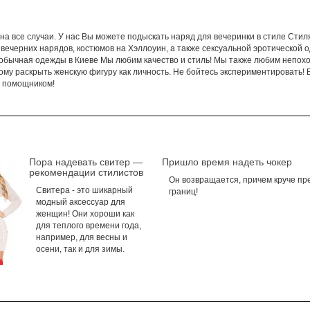
а все случаи. У нас Вы можете подыскать наряд для вечеринки в стиле Стиляг
ечерних нарядов, костюмов на Хэллоуин, а также сексуальной эротической од
обычная одежды в Киеве Мы любим качество и стиль! Мы также любим непохож
му раскрыть женскую фигуру как личность. Не бойтесь экспериментировать! В
м помощником!
Пора надевать свитер —
Пришло время надеть чокер
рекомендации стилистов
Он возвращается, причем круче пр
Свитера - это шикарный
границ!
модный аксессуар для
женщин! Они хороши как
для теплого времени года,
например, для весны и
осени, так и для зимы.