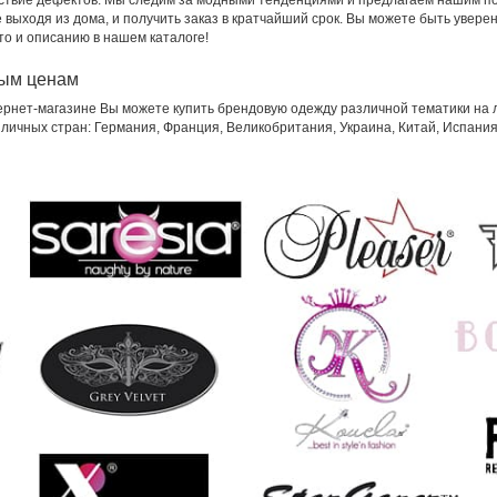
тствие дефектов. Мы следим за модными тенденциями и предлагаем нашим п
выходя из дома, и получить заказ в кратчайший срок. Вы можете быть уверены
то и описанию в нашем каталоге!
ным ценам
рнет-магазине Вы можете купить брендовую одежду различной тематики на 
личных стран: Германия, Франция, Великобритания, Украина, Китай, Испани