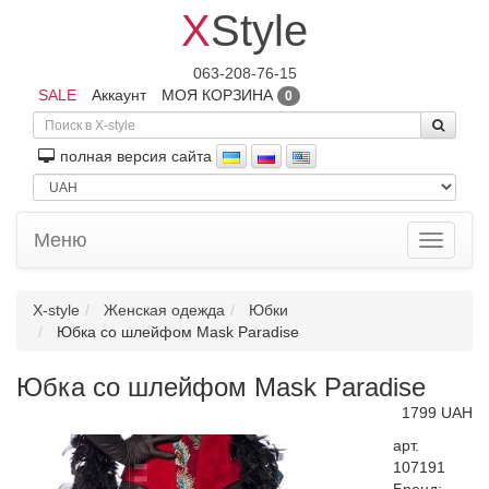
X
Style
063-208-76-15
SALE
Аккаунт
МОЯ КОРЗИНА
0
полная версия сайта
Меню
Toggle
navigati
X-style
Женская одежда
Юбки
Юбка со шлейфом Mask Paradise
Юбка со шлейфом Mask Paradise
1799 UAH
арт.
107191