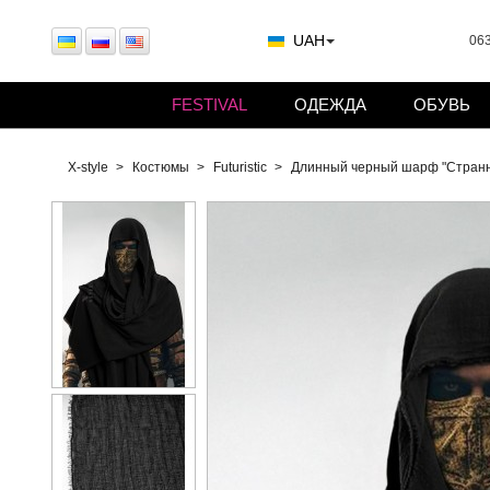
UAH
063
FESTIVAL
ОДЕЖДА
ОБУВЬ
X-style
Костюмы
Futuristic
Длинный черный шарф "Странн