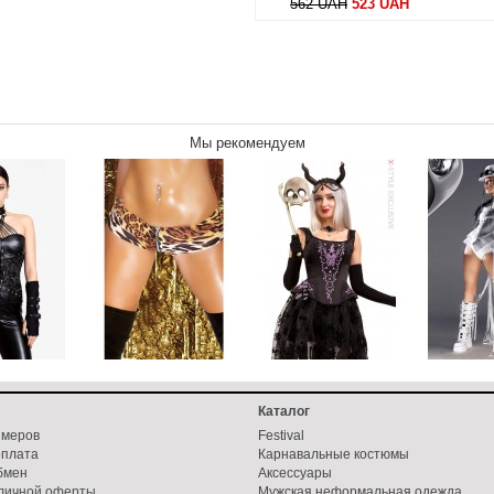
562 UAH
523 UAH
Мы рекомендуем
Каталог
змеров
Festival
оплата
Карнавальные костюмы
бмен
Аксессуары
бличной оферты
Мужская неформальная одежда