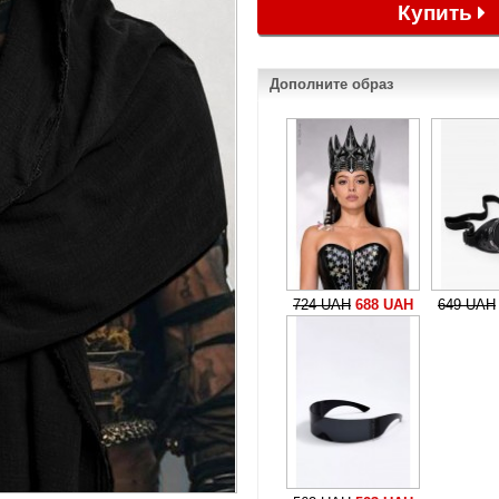
Купить
Дополните образ
724 UAH
688 UAH
649 UAH