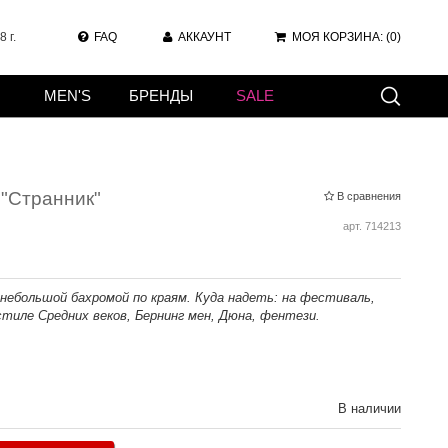
 г.
FAQ
АККАУНТ
МОЯ КОРЗИНА:
(0)
MEN'S
БРЕНДЫ
SALE
"Странник"
В сравнения
арт.
714213
небольшой бахромой по краям. Куда надеть: на фестиваль,
тиле Средних веков, Бернинг мен, Дюна, фентези.
В наличии