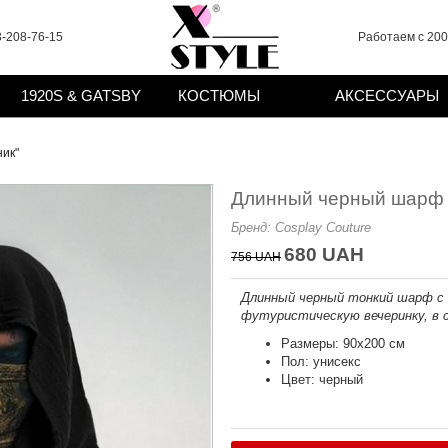
-208-76-15
Работаем с 2008
1920S & GATSBY
КОСТЮМЫ
АКСЕССУАРЫ
ик"
Длинный черный шарф 
Бренд:
Cosplay Couture
680 UAH
756 UAH
Длинный черный тонкий шарф с 
футуристическую вечеринку, в с
Размеры: 90х200 см
Пол: унисекс
Цвет: черный