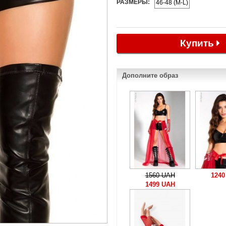
РАЗМЕРЫ:
46-48 (M-L)
Купить
Дополните образ
1560 UAH
1240
1499 UAH