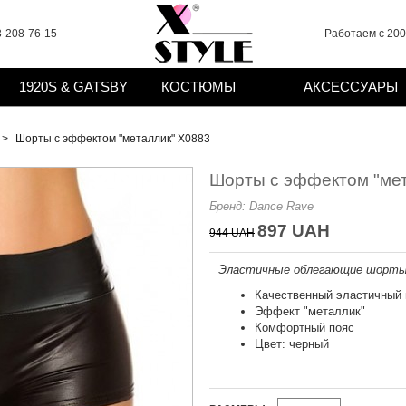
-208-76-15
Работаем с 2008
1920S & GATSBY
КОСТЮМЫ
АКСЕССУАРЫ
Шорты с эффектом "металлик" X0883
Шорты с эффектом "мет
Бренд:
Dance Rave
897 UAH
944 UAH
Эластичные облегающие шорты с
Качественный эластичный
Эффект "металлик"
Комфортный пояс
Цвет: черный