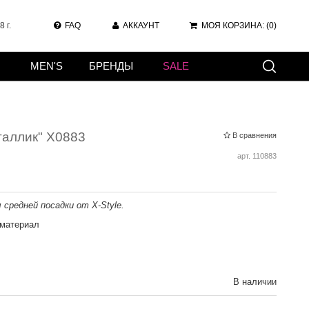
 г.
FAQ
АККАУНТ
МОЯ КОРЗИНА:
(0)
MEN'S
БРЕНДЫ
SALE
аллик" X0883
В сравнения
арт.
110883
редней посадки от X-Style.
 материал
В наличии