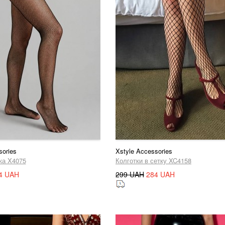
sories
Xstyle Accessories
ка X4075
Колготки в сетку XC4158
4 UAH
299 UAH
284 UAH