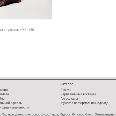
ка с крестами KC4159
Каталог
змеров
Festival
оплата
Карнавальные костюмы
бмен
Аксессуары
бличной оферты
Мужская неформальная одежда
онфиденциальности
, Харьков, Днепропетровск, Луцк, Львов, Одесса, Луганск, Ровно, Хмельницки