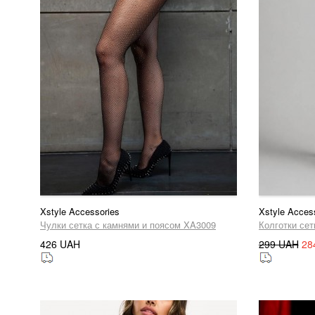
Xstyle Accessories
Xstyle Acces
Чулки сетка с камнями и поясом XA3009
Колготки сет
426 UAH
299 UAH
28