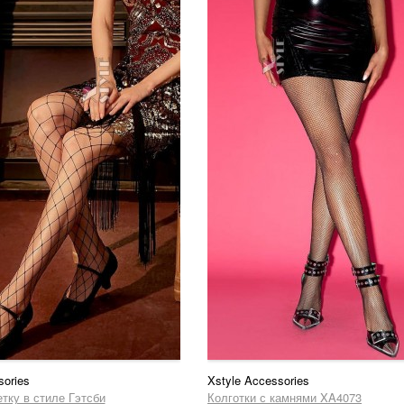
sories
Xstyle Accessories
етку в стиле Гэтсби
Колготки с камнями XA4073