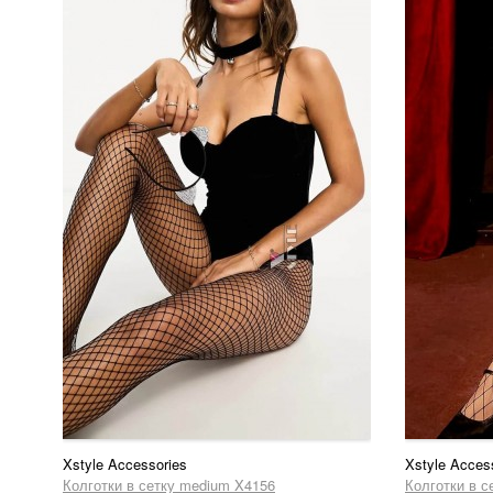
Xstyle Accessories
Xstyle Acces
Колготки в сетку medium X4156
Колготки в с