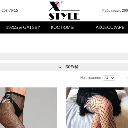
-208-76-15
Работаем с 2008
1920S & GATSBY
КОСТЮМЫ
АКСЕССУАРЫ
БРЕНД
На странице: