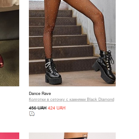
Dance Rave
Колготки в сеточку с камнями Black Diamond
456 UAH
424 UAH