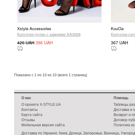
Xstyle Accessories
KouCla
Колготки-чулки с камнями XA3009
Колготки-сет
426 UAH
396 UAH
367 UAH
Показано с 1 по 10 из 10 (всего 1 страниц)
О нас
Помощь
О проекте X-STYLE.UA
Таблицы ра
Контакты
Доставка и 
Карта сайта
Возврат и о
Отзывы
Договор пу
Мобильная версия сайта
Политика к
Доставка по Украине: Киев, Донецк, Запорожье, Винница, Ужгород