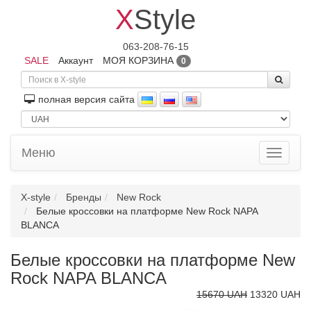
X
Style
063-208-76-15
SALE
Аккаунт
МОЯ КОРЗИНА
0
полная версия сайта
Меню
Toggle
navigati
X-style
Бренды
New Rock
Белые кроссовки на платформе New Rock NAPA
BLANCA
Белые кроссовки на платформе New
Rock NAPA BLANCA
15670 UAH
13320 UAH