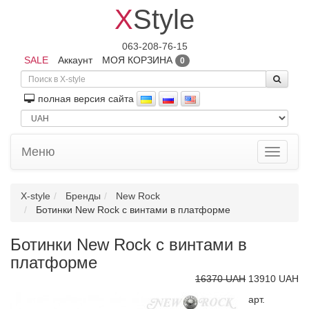
X
Style
063-208-76-15
SALE
Аккаунт
МОЯ КОРЗИНА
0
полная версия сайта
Меню
Toggle
navigati
X-style
Бренды
New Rock
Ботинки New Rock с винтами в платформе
Ботинки New Rock с винтами в
платформе
16370 UAH
13910 UAH
арт.