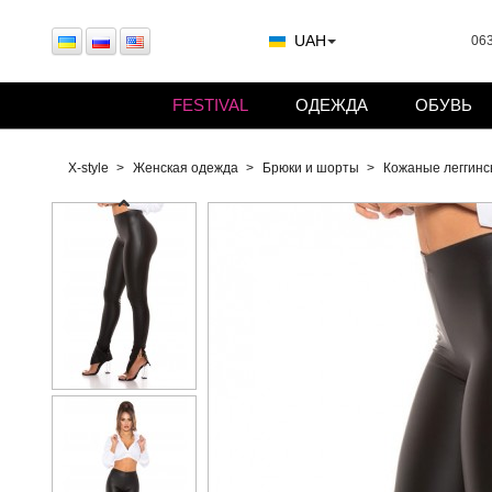
UAH
063
FESTIVAL
ОДЕЖДА
ОБУВЬ
X-style
Женская одежда
Брюки и шорты
Кожаные леггинс