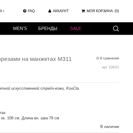
 г.
FAQ
АККАУНТ
МОЯ КОРЗИНА:
(0)
MEN'S
БРЕНДЫ
SALE
зрезами на манжетах M311
В сравнения
арт.
128311
тной искусственной стрейч-кожи, KouCla.
тах
ок. 108 см. Длина вн. шва 79 см
В наличии