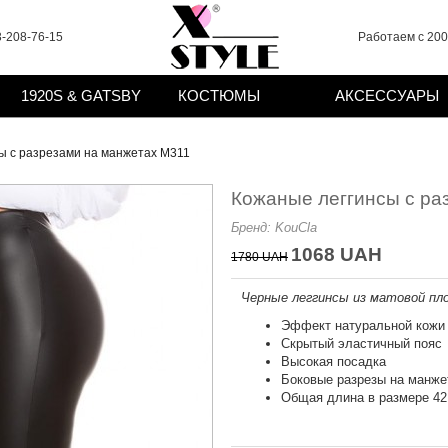
-208-76-15
Работаем с 2008
1920S & GATSBY
КОСТЮМЫ
АКСЕССУАРЫ
ы с разрезами на манжетах M311
Кожаные леггинсы с ра
Бренд:
KouCla
1068 UAH
1780 UAH
Черные леггинсы из матовой пло
Эффект натуральной кожи
Скрытый эластичный пояс
Высокая посадка
Боковые разрезы на манже
Общая длина в размере 42 