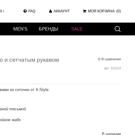
 г.
FAQ
АККАУНТ
МОЯ КОРЗИНА:
(0)
MEN'S
БРЕНДЫ
SALE
о и сетчатым рукавом
В сравнения
арт.
101114
ами из сеточки от X-Style.
рной тесьмой
лойное жабо
В наличии