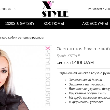
-208-76-15
Работаем с 2008
1920S & GATSBY
КОСТЮМЫ
АКСЕССУАРЫ
уза с жабо и сетчатым рукавом
Элегантная блуза с жаб
Бренд:
XSTYLE
1499 UAH
2499 UAH
Удлиненная женская блуза с рукав
Эксклюзивный дизайн
Застежка на пуговицах
Воротничок украшен фигу
Кружевные оборки снизу
На груди красивое многос
В фирменной упаковке