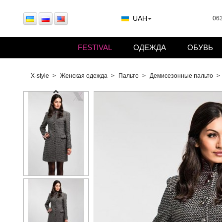
UAH
063
FESTIVAL
ОДЕЖДА
ОБУВЬ
X-style
Женская одежда
Пальто
Демисезонные пальто