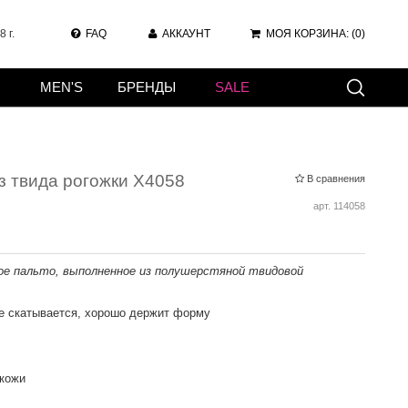
 г.
FAQ
АККАУНТ
МОЯ КОРЗИНА:
(0)
MEN'S
БРЕНДЫ
SALE
з твида рогожки Х4058
В сравнения
арт.
114058
ое пальто, выполненное из полушерстяной твидовой
е скатывается, хорошо держит форму
 кожи