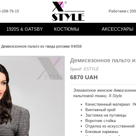
-208-76-15
Работаем с 2008
1920S & GATSBY
КОСТЮМЫ
АКСЕССУАРЫ
Демисезонное пальто из твида рогожки Х4058
Демисезонное пальто и
Бренд:
XSTYLE
6870 UAH
Элегантное женское демисезонн
пальтовой ткани, X-Style.
Качественный материал. Н
Винтажный крой
Застежка на пуговицы
Воротник стойка
Отделка из искусственной
Боковые карманы