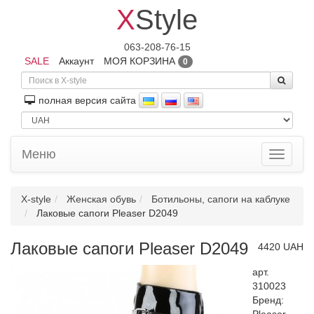
X
Style
063-208-76-15
SALE
Аккаунт
МОЯ КОРЗИНА
0
полная версия сайта
Меню
Toggle
navigati
X-style
Женская обувь
Ботильоны, сапоги на каблуке
Лаковые сапоги Pleaser D2049
Лаковые сапоги Pleaser D2049
4420 UAH
арт.
310023
Бренд: