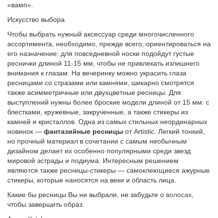
«вамп».
Искусство выбора
Чтобы выбрать нужный аксессуар среди многочисленного
ассортимента, необходимо, прежде всего, ориентироваться на
его назначение: для повседневной носки подойдут густые
реснички длиной 11-15 мм, чтобы не привлекать излишнего
внимания к глазам. На вечеринку можно украсить глаза
ресницами со стразами или камнями, шикарно смотрятся
также асимметричные или двухцветные ресницы. Для
выступлений нужны более броские модели длиной от 15 мм: с
блестками, кружевные, закрученные, а также стикеры из
камней и кристаллов. Одна из самых стильных неординарных
новинок —
фантазийные ресницы
от Artistic. Легкий тонкий,
но прочный материал в сочетании с самым необычным
дизайном делает их особенно популярными среди звезд
мировой эстрады и подиума. Интересным решением
являются также ресницы-стикеры — самоклеющиеся ажурные
стикеры, которые наносятся на веки и область лица.
Какие бы ресницы Вы ни выбрали, не забудьте о
волосах
,
чтобы завершить образ.