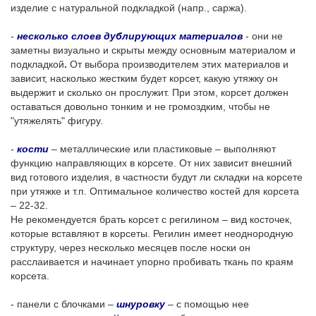
изделие с натуральной подкладкой (напр., саржа).
-
несколько слоев дублирующих материалов
- они не
заметны визуально и скрыты между основным материалом и
подкладкой
.
От выбора производителем этих материалов и
зависит, насколько жестким будет корсет, какую утяжку он
выдержит и сколько он прослужит. При этом, корсет должен
оставаться довольно тонким и не громоздким, чтобы не
"утяжелять" фигуру.
-
кости
– металлические или пластиковые – выполняют
функцию направляющих в корсете. От них зависит внешний
вид готового изделия, в частности будут ли складки на корсете
при утяжке и т.п. Оптимальное количество костей для корсета
– 22-32.
Не рекомендуется брать корсет с регилином – вид косточек,
которые вставляют в корсеты. Регилин имеет неоднородную
структуру, через несколько месяцев после носки он
расслаивается и начинает упорно пробивать ткань по краям
корсета.
- панели с блочками
–
шнуровку
–
с помощью нее