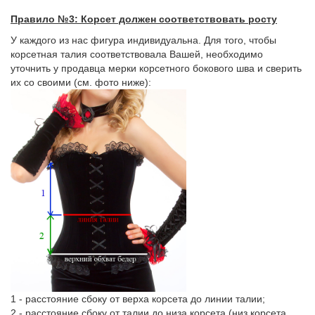
Правило №3: Корсет должен соответствовать росту
У каждого из нас фигура индивидуальна. Для того, чтобы
корсетная талия соответствовала Вашей, необходимо
уточнить у продавца мерки корсетного бокового шва и сверить
их со своими (см. фото ниже):
1 - расстояние сбоку от верха корсета до линии талии;
2 - расстояние сбоку от талии до низа корсета (низ корсета