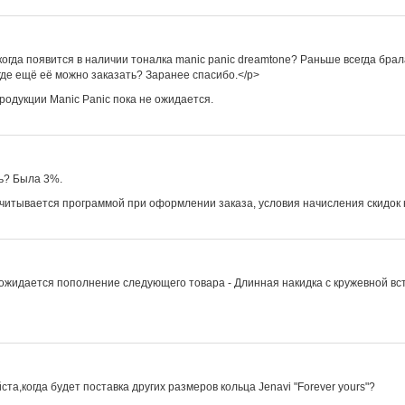
огда появится в наличии тоналка manic panic dreamtone? Раньше всегда брала
 где ещё её можно заказать? Заранее спасибо.</p>
родукции Manic Panic пока не ожидается.
сь? Была 3%.
считывается программой при оформлении заказа, условия начисления скидок 
 ожидается пополнение следующего товара - Длинная накидка с кружевной вс
а,когда будет поставка других размеров кольца Jenavi "Forever yours"?