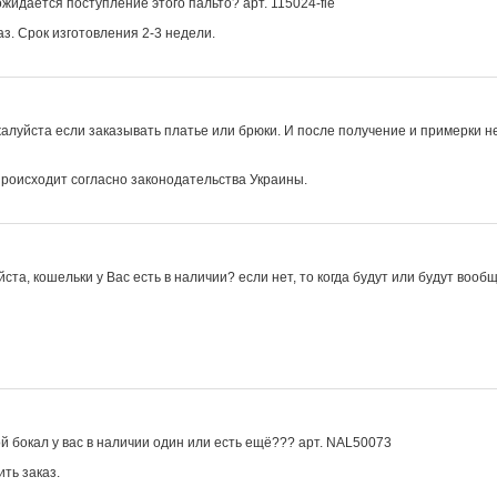
жидается поступление этого пальто? арт. 115024-fle
з. Срок изготовления 2-3 недели.
алуйста если заказывать платье или брюки. И после получение и примерки 
происходит согласно законодательства Украины.
ста, кошельки у Вас есть в наличии? если нет, то когда будут или будут воо
ой бокал у вас в наличии один или есть ещё??? арт. NAL50073
ть заказ.