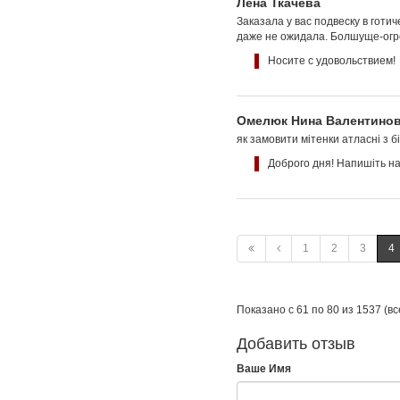
Лена Ткачёва
Заказала у вас подвеску в готи
даже не ожидала. Болшуще-огр
Носите с удовольствием!
Омелюк Нина Валентино
як замовити мітенки атласні з б
Доброго дня! Напишіть н
1
2
3
4
Показано с 61 по 80 из 1537 (вс
Добавить отзыв
Ваше Имя