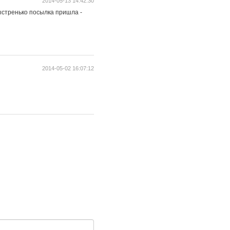
2014-05-13 14:42:30
быстренько посылка пришла -
2014-05-02 16:07:12