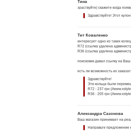
Тина
зраствуйте) скажите когда появ
Здравствуйте! Этот кулон
Тит Коваленко
интересует одно из таких коле
R72 (ссылка удалена админист
R36 (ссылка удалена админист
поисковик давал ссылку на Ваш
есть ли возможность их заказа
Здравствуйте!
Эти кольца были перемещ
R72 - 237 грн (//www.xsty
R36 - 205 грн (//www.xstyl
Александра Сазонова
Ваш магазин принимает на реа
Направьте предложение н