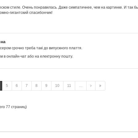
ческом стиле. Очень понравилась. Даже симпатичнее, чем на картинке. И так 
омно-гигантский спасибончик!
вна
ісером срочно треба такі до випускного плаття.
ам в онлайн-чат або на електронну пошту.
5
6
7
8
9
10
11
....
его 77 страниц)