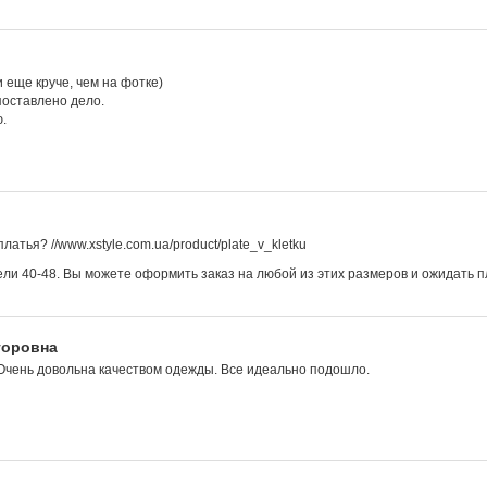
 еще круче, чем на фотке)
поставлено дело.
ю.
латья? //www.xstyle.com.ua/product/plate_v_kletku
ли 40-48. Вы можете оформить заказ на любой из этих размеров и ожидать пл
торовна
 Очень довольна качеством одежды. Все идеально подошло.