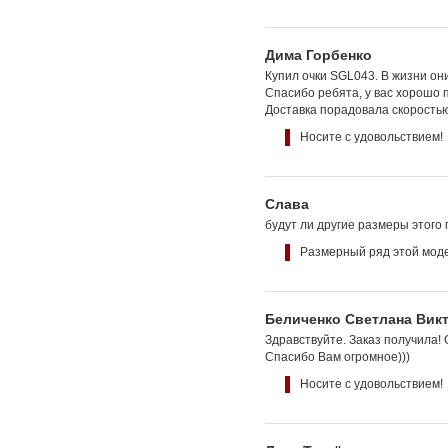
Дима Горбенко
Купил очки SGL043. В жизни они
Спасибо ребята, у вас хорошо 
Доставка порадовала скорость
Носите с удовольствием!
Слава
будут ли другие размеры этого п
Размерный ряд этой моде
Беличенко Светлана Вик
Здравствуйте. Заказ получила!
Спасибо Вам огромное)))
Носите с удовольствием!