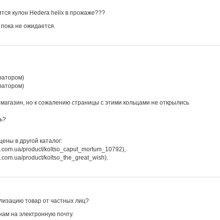
ится кулон Hedera helix в прожаже???
 пока не ожидается.
ц
ратором)
ратором)
 магазин, но к сожалению страницы с этими кольцами не открылись
ть?
ены в другой каталог:
le.com.ua/product/koltso_caput_mortum_10792),
e.com.ua/product/koltso_the_great_wish).
лизацию товар от частных лиц?
ам на электронную почту.