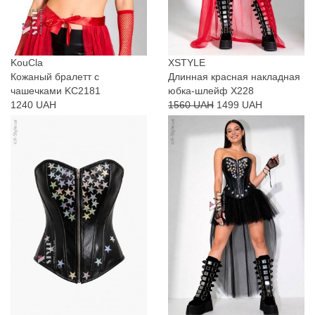
KouCla
XSTYLE
Кожаный бралетт с
Длинная красная накладная
чашечками KC2181
юбка-шлейф X228
1240 UAH
1560 UAH
1499 UAH