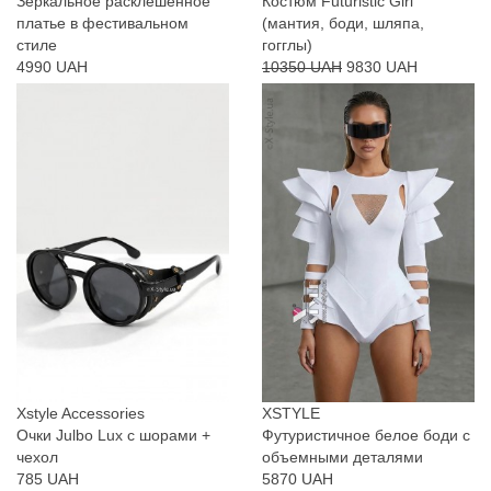
Зеркальное расклешенное
Костюм Futuristic Girl
платье в фестивальном
(мантия, боди, шляпа,
стиле
гогглы)
4990 UAH
10350 UAH
9830 UAH
Xstyle Accessories
XSTYLE
Очки Julbo Lux с шорами +
Футуристичное белое боди с
чехол
объемными деталями
785 UAH
5870 UAH