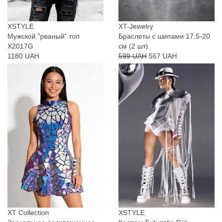
XSTYLE
XT-Jewelry
Мужской "рваный" топ
Браслеты с шипами 17,5-20
X2017G
см (2 шт)
1180 UAH
599 UAH
567 UAH
XT Collection
XSTYLE