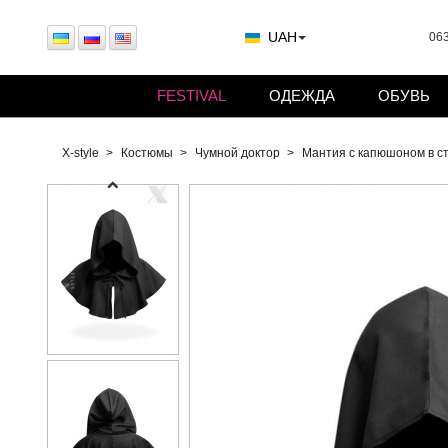
UAH
063
FESTIVAL
ОДЕЖДА
ОБУВЬ
X-style
Костюмы
Чумной доктор
Мантия с капюшоном в с