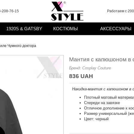
-208-76-15
Работаем с 2008
1920S & GATSBY
КОСТЮМЫ
АКСЕССУАРЫ
тиле Чумного доктора
Мантия с капюшоном в 
Бренд:
Cosplay Couture
836 UAH
Накидка-мантия с капюшоном в 
Плотный матовый материа
Спереди на завязке
Отличное дополнение к ко
Размер универсальный (же
Цвет: черный