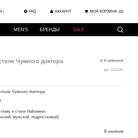
 г.
FAQ
АККАУНТ
МОЯ КОРЗИНА:
(0)
MEN'S
БРЕНДЫ
SALE
стиле Чумного доктора
В сравнения
арт.
2210161
стиле Чумного доктора.
л
стюму в стиле Halloween
нский, мужской, подростковый)
В наличии