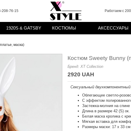
-208-76-15
Работаем с 2008
1920S & GATSBY
КОСТЮМЫ
АКСЕССУАРЫ
платье, маска)
Костюм Sweety Bunny (п
Бренд:
XT Collection
2920 UAH
Сексуальный двухкомпонентный
Облегающее светло-розово
С эффектом полированног
Застежка-молния на спине
Длина в размере 42 (S) ок.
Белая маска кролика с кре
Мягкая вставка для комфо
Размеры маски: 17 х 33 см