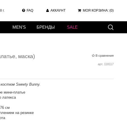
 г.
FAQ
АККАУНТ
МОЯ КОРЗИНА:
(0)
MEN'S
БРЕНДЫ
SALE
латье, маска)
В сравнения
арт.
118117
 костюм Sweety Bunny.
е мини-платье
о латекса
 76 см
плением на резинке
рта