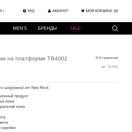
 г.
FAQ
АККАУНТ
МОЯ КОРЗИНА:
(0)
MEN'S
БРЕНДЫ
SALE
вки на платформе TB4002
В сравнения
арт.
314002
со шнуровкой от New Rock.
ионный продукт
ья кожа
уральная кожа
рта
нжете
 коробке