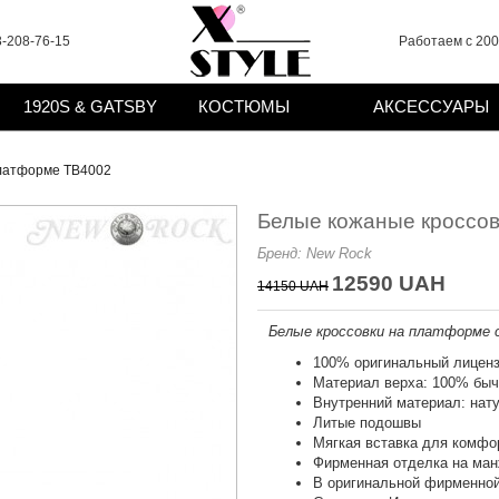
-208-76-15
Работаем с 2008
1920S & GATSBY
КОСТЮМЫ
АКСЕССУАРЫ
платформе TB4002
Белые кожаные кроссо
Бренд:
New Rock
12590 UAH
14150 UAH
Белые кроссовки на платформе 
100% оригинальный лиценз
Материал верха: 100% быч
Внутренний материал: нат
Литые подошвы
Мягкая вставка для комфо
Фирменная отделка на ма
В оригинальной фирменной