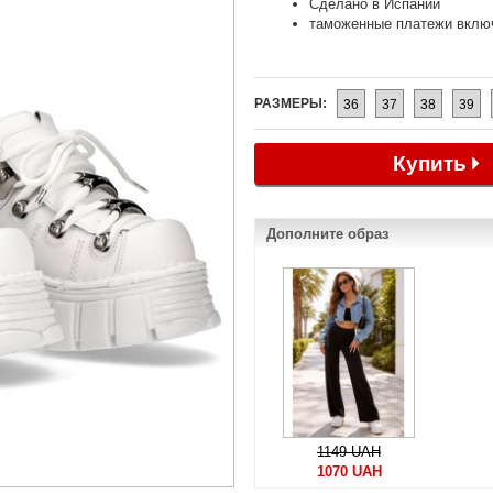
Сделано в Испании
таможенные платежи вклю
РАЗМЕРЫ:
36
37
38
39
Купить
Дополните образ
1149 UAH
1070 UAH