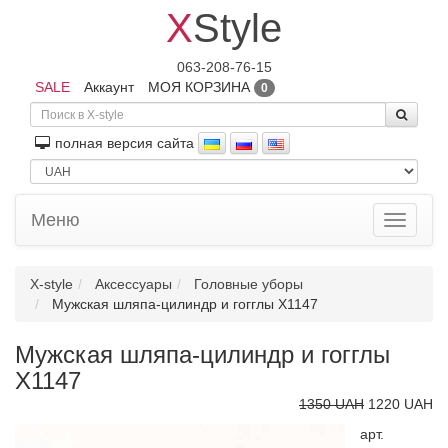
X
Style
063-208-76-15
SALE
Аккаунт
МОЯ КОРЗИНА
0
полная версия сайта
Меню
Toggle
navigati
X-style
Аксессуары
Головные уборы
Мужская шляпа-цилиндр и гогглы X1147
Мужская шляпа-цилиндр и гогглы
X1147
1350 UAH
1220 UAH
арт.