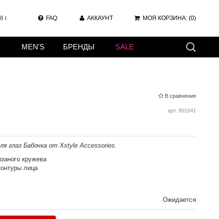
 г.
FAQ
АККАУНТ
МОЯ КОРЗИНА:
(0)
MEN'S
БРЕНДЫ
SALE
В сравнения
арт.
901041
я глаз Бабочка от Xstyle Accessories.
язаного кружева
контуры лица
Ожидается