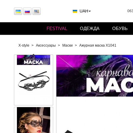
UAH
063
FESTIVAL
ОДЕЖДА
ОБУВЬ
X-style
Аксессуары
Маски
Ажурная маска X1041