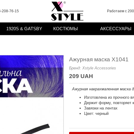
-208-76-15
Работаем с 2008
1920S & GATSBY
КОСТЮМЫ
АКСЕССУАРЫ
Ажурная маска X1041
Бренд:
Xstyle Accessories
209 UAH
Ажурная накрахмаленная маска дл
Изготовлена из прочного в
Держит форму, повторяет 
Завязки на лентах
Цвет: черный