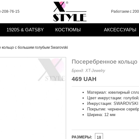
-208-76-15
Работаем с 2008
1920S & GATSBY
КОСТЮМЫ
АКСЕССУАРЫ
 кольцо с большим голубым Swarovski
Посеребренное кольцо 
Бренд:
XT-Jewelry
469 UAH
Материал: ювелирный спла
Цвет инкрустации: голубой
Инкрустация: SWAROVSKI
Покрытие: черненое сереб
Ширина: 12 мм
РАЗМЕРЫ:
18