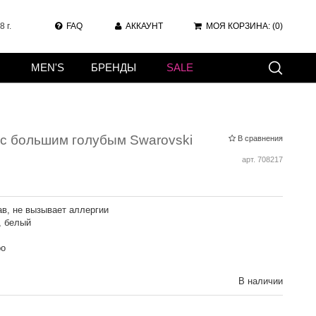
 г.
FAQ
АККАУНТ
МОЯ КОРЗИНА:
(0)
MEN'S
БРЕНДЫ
SALE
с большим голубым Swarovski
В сравнения
арт.
708217
в, не вызывает аллергии
, белый
ро
В наличии