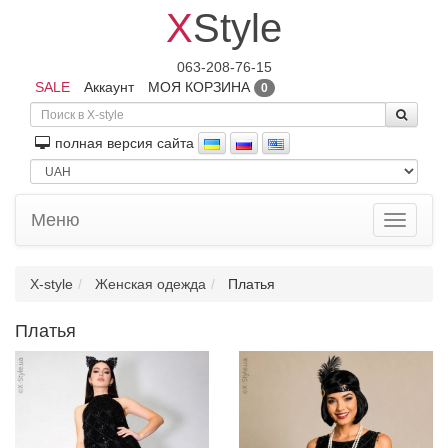
X
Style
063-208-76-15
SALE
Аккаунт
МОЯ КОРЗИНА
0
полная версия сайта
Меню
Toggle
navigati
X-style
Женская одежда
Платья
Платья