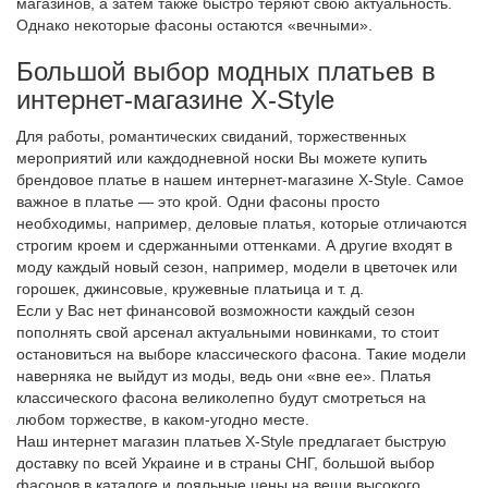
магазинов, а затем также быстро теряют свою актуальность.
Однако некоторые фасоны остаются «вечными».
Большой выбор модных платьев в
интернет-магазине X-Style
Для работы, романтических свиданий, торжественных
мероприятий или каждодневной носки Вы можете купить
брендовое платье в нашем интернет-магазине X-Style. Самое
важное в платье — это крой. Одни фасоны просто
необходимы, например, деловые платья, которые отличаются
строгим кроем и сдержанными оттенками. А другие входят в
моду каждый новый сезон, например, модели в цветочек или
горошек, джинсовые, кружевные платьица и т. д.
Если у Вас нет финансовой возможности каждый сезон
пополнять свой арсенал актуальными новинками, то стоит
остановиться на выборе классического фасона. Такие модели
наверняка не выйдут из моды, ведь они «вне ее». Платья
классического фасона великолепно будут смотреться на
любом торжестве, в каком-угодно месте.
Наш интернет магазин платьев X-Style предлагает быструю
доставку по всей Украине и в страны СНГ, большой выбор
фасонов в каталоге и лояльные цены на вещи высокого