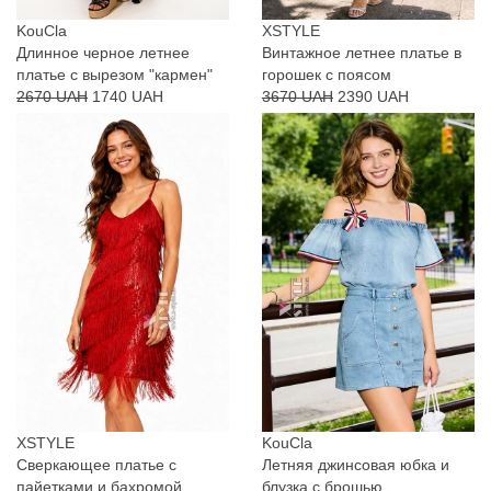
KouCla
XSTYLE
Длинное черное летнее
Винтажное летнее платье в
платье с вырезом "кармен"
горошек с поясом
2670 UAH
1740 UAH
3670 UAH
2390 UAH
XSTYLE
KouCla
Сверкающее платье с
Летняя джинсовая юбка и
пайетками и бахромой
блузка с брошью