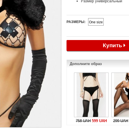
Размер универсальный
РАЗМЕРЫ:
One size
Купить
Дополните образ
758 UAH
599 UAH
299 UAH