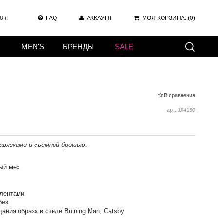
 г.
FAQ
АККАУНТ
МОЯ КОРЗИНА:
(0)
MEN'S
БРЕНДЫ
SALE
В сравнения
арт.
104130
завязками и съемной брошью.
ый мех
 лентами
без
ания образа в стиле Burning Man, Gatsby