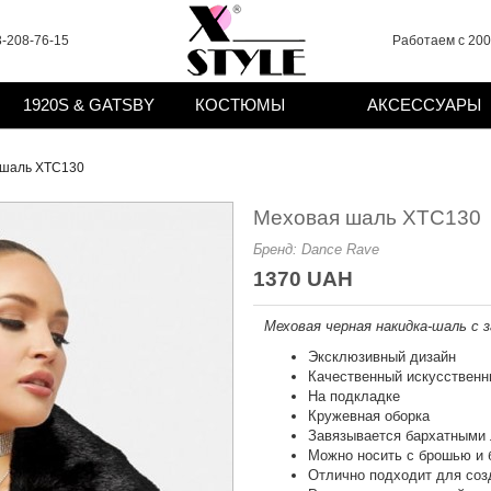
-208-76-15
Работаем с 2008
1920S & GATSBY
КОСТЮМЫ
АКСЕССУАРЫ
 шаль XTC130
Меховая шаль XTC130
Бренд:
Dance Rave
1370 UAH
Меховая черная накидка-шаль с 
Эксклюзивный дизайн
Качественный искусственн
На подкладке
Кружевная оборка
Завязывается бархатными
Можно носить с брошью и 
Отлично подходит для созд