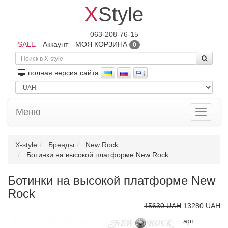
X
Style
063-208-76-15
SALE
Аккаунт
МОЯ КОРЗИНА
0
полная версия сайта
Меню
Toggle
navigati
X-style
Бренды
New Rock
Ботинки на высокой платформе New Rock
Ботинки на высокой платформе New
Rock
15630 UAH
13280 UAH
арт.