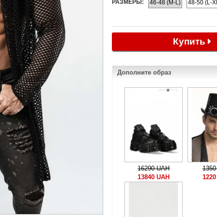
РАЗМЕРЫ:
46-48 (M-L)
48-50 (L-X
Купить
Дополните образ
16290 UAH
1350
13840 UAH
1220