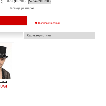
L)
50-52 (XL-2XL)
52-54 (2XL-3XL)
Таблица размеров
В список желаний
Характеристики
 UAH
 UAH