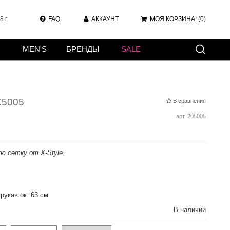
 г.
FAQ
АККАУНТ
МОЯ КОРЗИНА:
(0)
MEN'S
БРЕНДЫ
SALE
X5005
В сравнения
арт.
205005
ю сетку от X-Style.
 рукав ок. 63 см
В наличии