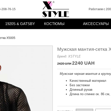
-208-76-15
Работаем с 2008
1920S & GATSBY
КОСТЮМЫ
АКСЕССУАРЫ
етка X5005
Мужская мантия-сетка 
Бренд:
XSTYLE
2240 UAH
2420 UAH
Мужская черная мантия в крупну
Качественный материал
Без застежки
Длинный рукав
Длина по спинке ок. 86 см,