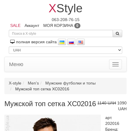
X
Style
063-208-76-15
SALE
Аккаунт
МОЯ КОРЗИНА
0
полная версия сайта
Меню
Toggle
navigati
X-style
Men's
Мужские футболки и топы
Мужской топ сетка XC02016
Мужской топ сетка XC02016
1140 UAH
1090
UAH
арт.
202016
Бренд: