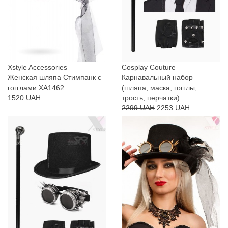
Xstyle Accessories
Cosplay Couture
Женская шляпа Стимпанк с
Карнавальный набор
гогглами XA1462
(шляпа, маска, гогглы,
1520 UAH
трость, перчатки)
2299 UAH
2253 UAH